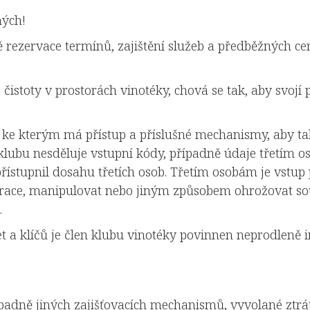
ných!
tně rezervace termínů, zajištění služeb a předběžných
čistoty v prostorách vinotéky, chová se tak, aby svojí
 ke kterým má přístup a příslušné mechanismy, aby t
 klubu nesděluje vstupní kódy, případně údaje třetím o
řístupnil dosahu třetích osob. Třetím osobám je vstup
race, manipulovat nebo jiným způsobem ohrožovat sous
.
t a klíčů je člen klubu vinotéky povinnen neprodleně 
adně jiných zajišťovacích mechanismů, vyvolané ztrá