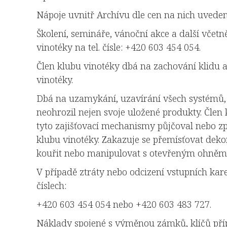
Nápoje uvnitř Archívu dle cen na nich uvede
Školení, semináře, vánoční akce a další vče
vinotéky na tel. čísle: +420 603 454 054.
Člen klubu vinotéky dbá na zachování klidu a 
vinotéky.
Dbá na uzamykání, uzavírání všech systémů,
neohrozil nejen svoje uložené produkty. Člen
tyto zajišťovací mechanismy půjčoval nebo zp
klubu vinotéky. Zakazuje se přemísťovat deko
kouřit nebo manipulovat s otevřeným ohněm
V případě ztráty nebo odcizení vstupních kare
číslech:
+420 603 454 054 nebo +420 603 483 727.
Náklady spojené s výměnou zámků, klíčů příp