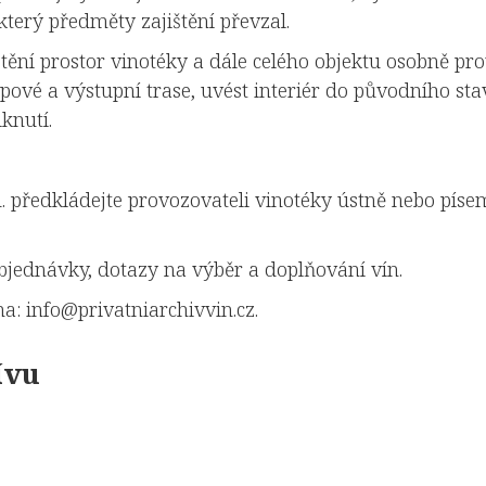
terý předměty zajištění převzal.
tění prostor vinotéky a dále celého objektu osobně pr
pové a výstupní trase, uvést interiér do původního sta
knutí.
 předkládejte provozovateli vinotéky ústně nebo písem
jednávky, dotazy na výběr a doplňování vín.
na:
info@privatniarchivvin.cz
.
ívu