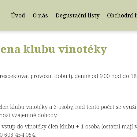
Úvod
O nás
Degustační listy
Obchodní 
lena klubu vinotéky
respektovat provozní dobu tj. denně od 9.00 hod do 1
len klubu vinotéky a 3 osoby, nad tento počet se využ
dchozí vzájemné dohody.
vstup do vinotéky člen klubu + 1 osoba (ostatní mají 
20 603 454 054.