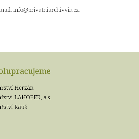
-mail:
info@privatniarchivvin.cz
.
olupracujeme
ařství Herzán
ařství LAHOFER, a.s.
ařství Rauš