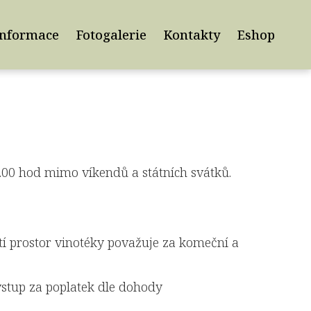
informace
Fotogalerie
Kontakty
Eshop
8.00 hod mimo víkendů a státních svátků.
ití prostor vinotéky považuje za komeční a
vstup za poplatek dle dohody