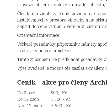
provozovatelem vinotéky k úhradě subjektu, k
Člen klubu vinotéky je dále povinnen při opuš
instalovaných v prostoru vinotéky a na přístu
Zajistit dotčené vstupní dveře proti cizímu vni
Orientační informace:
Veškeré požadavky, připomínky, náměty apod.
účelu ve vinotéce umístěno.
Tímto způsobem lze předkládat požadavky, ob
Výše uvedené je možné též zasílat e-mailem 
Ceník – akce pro členy Arch
Do 6 osob 500,- Kč
Do 12 osob 1 500,- Kč
Nad 12 osob 3 500,- Kč