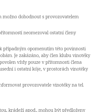
 cen možno dohodnout s provozovatelem
 přítomností neomezoval ostatní členy
ak případným opomenutím této povinnosti
sobám. Je zakázáno, aby člen klubu vinotéky
 povolen vždy pouze v přítomnosti člena
ední i ostatní kóje, v prostorách vinotéky
informovat provozovatele vinotéky na tel.
tou, krádeží apod., mohou být předloženy